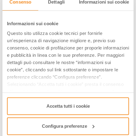
profumo caratteristico e complesso,
Consenso
Dettagli
Informazioni sui cookie
penetrante, di evidente ma gradevole e
armonica acidità. Di tradizionale e
Informazioni sui cookie
inimitabile sapore dolce e agro ben
Questo sito utilizza cookie tecnici per fornirle
equilibrato, si offre generosamente pieno,
un’esperienza di navigazione migliore e, previo suo
sapido, con sfumature vellutate in
consenso, cookie di profilazione per proporle informazioni
accordo con i caratteri olfattivi che gli
e pubblicità in linea con le sue preferenze. Per maggiori
sono propri”.
dettagli può consultare le nostre “informazioni sui
cookie”, cliccando sul link sottostante o impostare le
preferenze cliccando “Configura preferenze”.
Quello che distingue il “Balsamico” dagli altri aceti non
Selezionando “Accetta tutti i cookie” presta il consenso
è soltanto la materia dalla quale è ottenuto, ma
all’uso di tutti i tipi di cookie mentre può revocare il
l’alchimia del tempo, nonché la sapienza di una
consenso cliccando su “Usa solo i cookie necessari” e
tradizione che vanta origini antichissime. L’arco
saranno attivati i soli cookie tecnici necessari al corretto
Accetta tutti i cookie
temporale di una vita umana, infatti, è spesso
funzionamento del sito.
soltanto una breve circostanza nel lungo viaggio
compiuto dal mosto che, tra i passaggi da un vasello
Configura preferenze
all’altro, trascorre lunghi intervalli di quieta