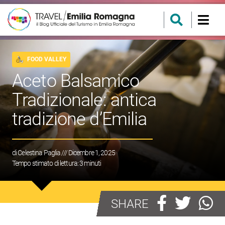
FOOD VALLEY
Aceto Balsamico
Tradizionale: antica
tradizione d’Emilia
di
Celestina Paglia
/// Dicembre 1, 2025
Tempo stimato di lettura:
3
minuti
SHARE