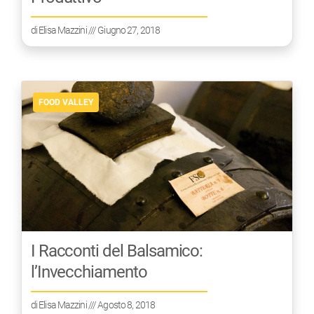
di
Elisa Mazzini
/// Giugno 27, 2018
FOOD VALLEY
I Racconti del Balsamico:
l’Invecchiamento
di
Elisa Mazzini
/// Agosto 8, 2018