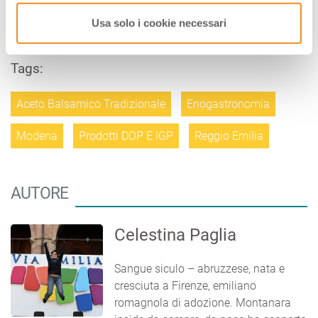
permanenza fra legni odorosi e pregiati.
Usa solo i cookie necessari
Fonte:
Museo del Balsamico Tradizionale
Tags:
Aceto Balsamico Tradizionale
Enogastronomia
Modena
Prodotti DOP E IGP
Reggio Emilia
AUTORE
Celestina Paglia
Sangue siculo – abruzzese, nata e
cresciuta a Firenze, emiliano
romagnola di adozione. Montanara