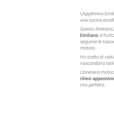
L’Appennino Emili
una cucina eccelle
Questo itinerario,
Emiliano
, è frut
seguirne le tracc
motore.
Ho scelto di visi
nascondono radic
L’itinerario moto
rilievi appennini
mix perfetto.