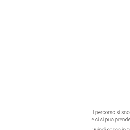
Il percorso si sn
e ci si può prend
Quindi casco in 