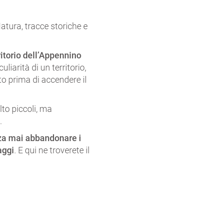
atura, tracce storiche e
itorio dell’Appennino
uliarità di un territorio,
to prima di accendere il
lto piccoli, ma
e
.
za mai abbandonare i
aggi
. E qui ne troverete il