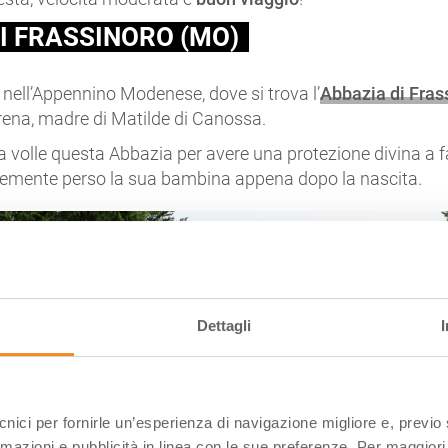
I FRASSINORO (MO)
nell’Appennino Modenese, dove si trova l’
Abbazia di Fras
orena, madre di Matilde di Canossa.
a volle questa Abbazia per avere una protezione divina a fa
emente perso la sua bambina appena dopo la nascita.
Dettagli
ecnici per fornirle un’esperienza di navigazione migliore e, previ
rmazioni e pubblicità in linea con le sue preferenze. Per maggiori