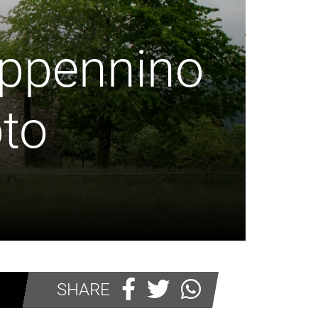
’Appennino
oto
SHARE