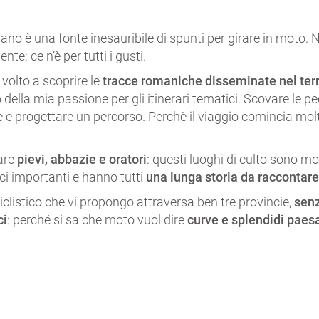
ano è una fonte inesauribile di spunti per girare in moto. N
nte: ce n’è per tutti i gusti.
 volto a scoprire le
tracce romaniche disseminate nel terr
to della mia passione per gli itinerari tematici. Scovare le pec
e e progettare un percorso. Perchè il viaggio comincia mol
tare
pievi, abbazie e oratori
: questi luoghi di culto sono mo
i importanti e hanno tutti
una lunga storia da raccontar
ciclistico che vi propongo attraversa ben tre provincie,
sen
ci
: perché si sa che moto vuol dire
curve e splendidi paes