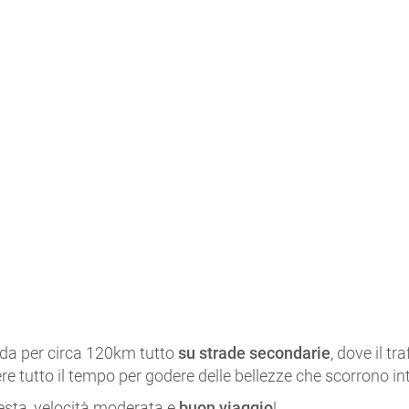
oda per circa 120km tutto
su strade secondarie
, dove il t
ere tutto il tempo per godere delle bellezze che scorrono in
testa, velocità moderata e
buon viaggio
!