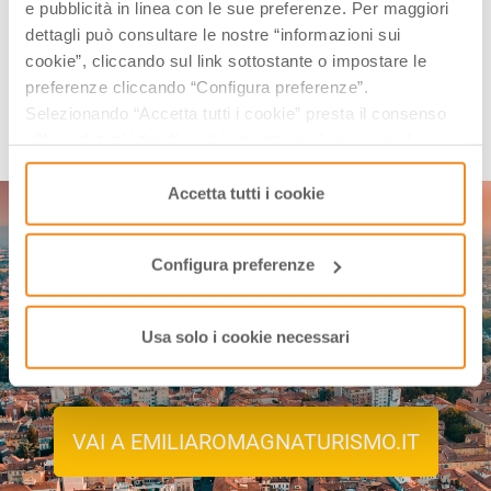
e pubblicità in linea con le sue preferenze. Per maggiori
Ogni primo del mese, una email con contenuti selezionati ed eventi in
arrivo.
dettagli può consultare le nostre “informazioni sui
cookie”, cliccando sul link sottostante o impostare le
preferenze cliccando “Configura preferenze”.
ISCRIVITI
Selezionando “Accetta tutti i cookie” presta il consenso
all’uso di tutti i tipi di cookie mentre può revocare il
consenso cliccando su “Usa solo i cookie necessari” e
saranno attivati i soli cookie tecnici necessari al corretto
Accetta tutti i cookie
funzionamento del sito.
Configura preferenze
Scopri gli eventi in Emilia-
Romagna!
Usa solo i cookie necessari
VAI A EMILIAROMAGNATURISMO.IT