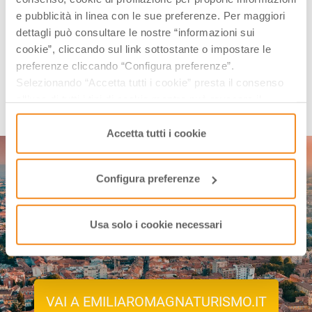
Conosci la nostra newsletter?
e pubblicità in linea con le sue preferenze. Per maggiori
Ogni primo del mese, una email con contenuti selezionati ed eventi in
dettagli può consultare le nostre “informazioni sui
arrivo.
cookie”, cliccando sul link sottostante o impostare le
preferenze cliccando “Configura preferenze”.
Selezionando “Accetta tutti i cookie” presta il consenso
ISCRIVITI
all’uso di tutti i tipi di cookie mentre può revocare il
consenso cliccando su “Usa solo i cookie necessari” e
saranno attivati i soli cookie tecnici necessari al corretto
Accetta tutti i cookie
funzionamento del sito.
Configura preferenze
Scopri gli eventi in Emilia-
Usa solo i cookie necessari
Romagna!
VAI A EMILIAROMAGNATURISMO.IT