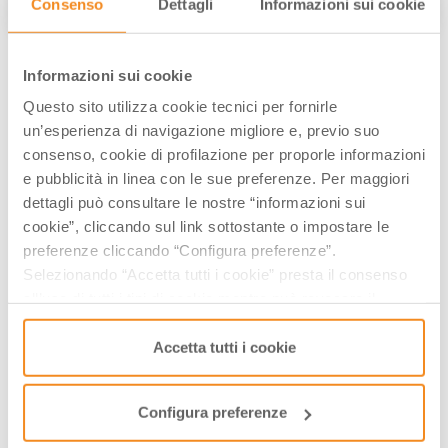
Consenso
Dettagli
Informazioni sui cookie
2021
Informazioni sui cookie
Questo sito utilizza cookie tecnici per fornirle
un’esperienza di navigazione migliore e, previo suo
consenso, cookie di profilazione per proporle informazioni
e pubblicità in linea con le sue preferenze. Per maggiori
dettagli può consultare le nostre “informazioni sui
cookie”, cliccando sul link sottostante o impostare le
preferenze cliccando “Configura preferenze”.
Selezionando “Accetta tutti i cookie” presta il consenso
all’uso di tutti i tipi di cookie mentre può revocare il
Conosci la nostra newsletter?
consenso cliccando su “Usa solo i cookie necessari” e
saranno attivati i soli cookie tecnici necessari al corretto
Accetta tutti i cookie
Ogni primo del mese, una email con contenuti selezionati ed eventi in
funzionamento del sito.
arrivo.
Configura preferenze
ISCRIVITI