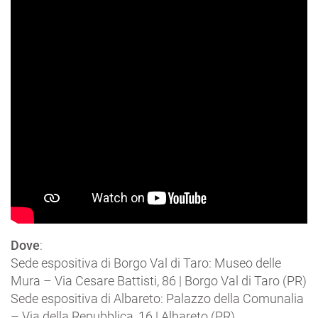
Dove
:
Sede espositiva di Borgo Val di Taro: Museo delle
Mura – Via Cesare Battisti, 86 | Borgo Val di Taro (PR)
Sede espositiva di Albareto: Palazzo della Comunalia
– Via della Repubblica, 16 | Albareto (PR)