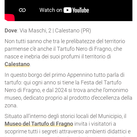
Dove
: Via Maschi, 2 | Calestano (PR)
Non tutti sanno che tra le prelibatezze del territorio
parmense c’è anche il Tartufo Nero di Fragno, che
nasce e inebria dei suoi profumi il territorio di
Calestano
.
In questo borgo del primo Appennino tutto parla di
tartufo: qui ogni anno si tiene la Festa del Tartufo
Nero di Fragno, e dal 2024 si trova anche l’omonimo
museo, dedicato proprio al prodotto d’eccellenza della
zona.
Situato all’interno degli storici locali del Municipio, il
Museo del Tartufo di Fragno
invita i visitatori a
scoprirne tutti i segreti attraverso ambienti didattici e