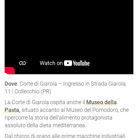
Dove
: Corte di Giarola – Ingresso in Strada Giarola,
11 | Collecchio (PR)
La Corte di Giarola ospita anche il
Museo della
Pasta
,
situato accanto al Museo del Pomodoro, che
ripercorre la storia dell’alimento protagonista
assoluto della dieta mediterranea.
Dal chicco di grano alle prime macchine industriali,