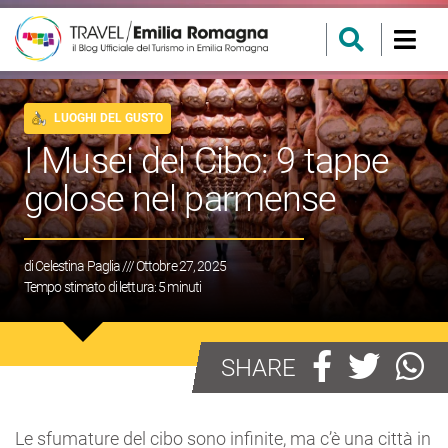
LUOGHI DEL GUSTO
I Musei del Cibo: 9 tappe
golose nel parmense
di
Celestina Paglia
/// Ottobre 27, 2025
Tempo stimato di lettura:
5
minuti
SHARE
Le sfumature del cibo sono infinite, ma c’è una città in