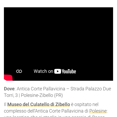
Dove
: Antica Corte Pallavicina – Strada Palazzo Due
Torri, 3 | Polesine-Zibello (PR)
Il
Museo del Culatello di Zibello
è ospitato nel
complesso dell’Antica Corte Pallavicina di
Polesine
: