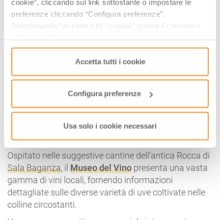
cookie”, cliccando sul link sottostante o impostare le
preferenze cliccando “Configura preferenze”.
Selezionando “Accetta tutti i cookie” presta il consenso
all’uso di tutti i tipi di cookie mentre può revocare il
consenso cliccando su “Usa solo i cookie necessari” e
saranno attivati i soli cookie tecnici necessari al corretto
Accetta tutti i cookie
funzionamento del sito.
Configura preferenze
Dove
: Rocca di Sala Baganza – Piazza Gramsci, 1 |
Usa solo i cookie necessari
Sala Baganza(PR)
Ospitato nelle suggestive cantine dell’antica Rocca di
Sala Baganza
, il
Museo del Vino
presenta una vasta
gamma di vini locali, fornendo informazioni
dettagliate sulle diverse varietà di uve coltivate nelle
colline circostanti.