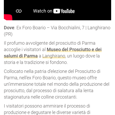
Dove
: Ex Foro Boario – Via Bocchialini, 7 | Langhirano
(PR)
Il profumo avvolgente del prosciutto di Parma
accoglie i visitatori al
Museo del Prosciutto e dei
salumi di Parma
a
Langhirano
, un luogo dove la
storia e la tradizione si fondono.
Collocato nella patria d’elezione del Prosciutto di
Parma, nell’ex Foro Boario, questo museo offre
un’immersione totale nel mondo della produzione del
prosciutto, dal processo di salatura alla lenta
stagionatura nelle colline circostanti.
I visitatori possono ammirare il processo di
produzione e degustare le diverse varietà di