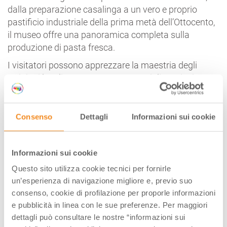
dalla preparazione casalinga a un vero e proprio
pastificio industriale della prima metà dell’Ottocento,
il museo offre una panoramica completa sulla
produzione di pasta fresca.
I visitatori possono apprezzare la maestria degli
artigiani locali e portare a casa consigli preziosi per
replicare queste delizie nella propria cucina, grazie
anche a dimostrazioni pratiche e degustazioni.
Consenso
Dettagli
Informazioni sui cookie
Possibilità di visite guidate e laboratori didattici.
Informazioni sui cookie
MUSEO DEL VINO
Questo sito utilizza cookie tecnici per fornirle
un’esperienza di navigazione migliore e, previo suo
consenso, cookie di profilazione per proporle informazioni
e pubblicità in linea con le sue preferenze. Per maggiori
dettagli può consultare le nostre “informazioni sui