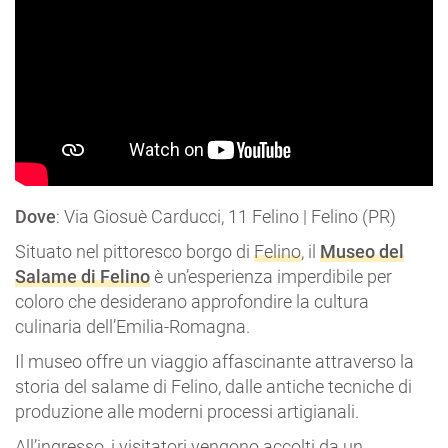
Dove
: Via Giosuè Carducci, 11 Felino | Felino (PR)
Situato nel pittoresco borgo di
Felino
, il
Museo del
Salame di Felino
è un’esperienza imperdibile per
coloro che desiderano approfondire la cultura
culinaria dell’Emilia-Romagna.
Il museo offre un viaggio affascinante attraverso la
storia del salame di Felino, dalle antiche tecniche di
produzione alle moderni processi artigianali.
All’ingresso, i visitatori vengono accolti da un