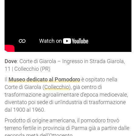
Dove
: Corte di Giarola – Ingresso in Strada Giarola,
11 | Collecchio (PR)
Il
Museo dedicato al Pomodoro
è ospitato nella
Corte di Giarola (
Collecchio
), già centro di
trasformazione agroalimentare d’epoca medioevale,
diventato poi sede di un’industria di trasformazione
dal 1900 al 1960.
Prodotto di origine americana, il pomodoro trovò
terreno fertile in provincia di Parma già a partire dalle
seconda metà dell’Ottocento.