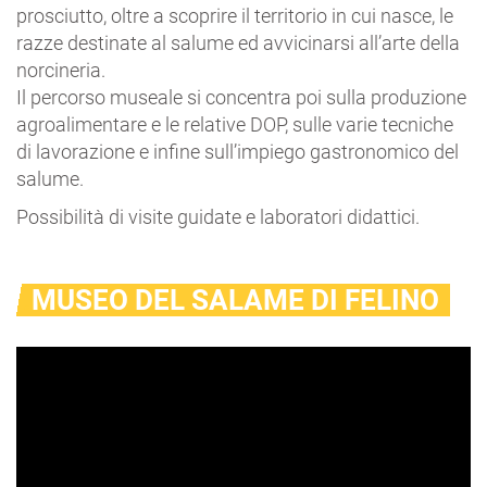
prosciutto, oltre a scoprire il territorio in cui nasce, le
razze destinate al salume ed avvicinarsi all’arte della
norcineria.
Il percorso museale si concentra poi sulla produzione
agroalimentare e le relative DOP, sulle varie tecniche
di lavorazione e infine sull’impiego gastronomico del
salume.
Possibilità di visite guidate e laboratori didattici.
MUSEO DEL SALAME DI FELINO